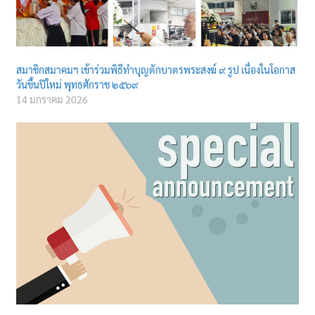
สมาชิกสมาคมฯ เข้าร่วมพิธีทำบุญตักบาตรพระสงฆ์ ๙ รูป เนื่องในโอกาส
วันขึ้นปีใหม่ พุทธศักราช ๒๕๖๙
14 มกราคม 2026