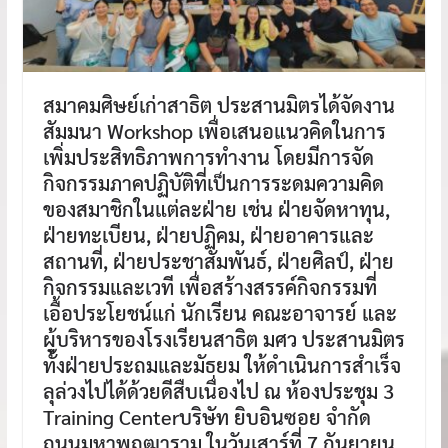
สมาคมศิษย์เก่าสาธิต ประสานมิตรได้จัดงาน
สัมมนา Workshop เพื่อเสนอแนวคิดในการ
เพิ่มประสิทธิภาพการทำงาน โดยมีการจัด
กิจกรรมภาคปฏิบัติที่เป็นการระดมความคิด
ของสมาชิกในแต่ละฝ่าย เช่น ฝ่ายจัดหาทุน,
ฝ่ายทะเบียน, ฝ่ายปฏิคม, ฝ่ายอาคารและ
สถานที่, ฝ่ายประชาสัมพันธ์, ฝ่ายศิลป์, ฝ่าย
กิจกรรมและเวที เพื่อสร้างสรรค์กิจกรรมที่
เอื้อประโยชน์แก่ นักเรียน คณะอาจารย์ และ
ผู้บริหารของโรงเรียนสาธิต มศว ประสานมิตร
ทั้งฝ่ายประถมและมัธยม ให้ดำเนินการสำเร็จ
ลุล่วงไปได้ด้วยดีสืบเนื่องไป ณ ห้องประชุม 3
Training Centerบริษัท ยิบอินซอย จำกัด
ถนนมหาพฤฒาราม ในวันเสาร์ที่ 7 กันยายน