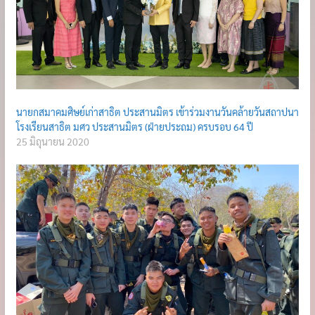
นายกสมาคมศิษย์เก่าสาธิต ประสานมิตร เข้าร่วมงานวันคล้ายวันสถาปนา
โรงเรียนสาธิต มศว ประสานมิตร (ฝ่ายประถม) ครบรอบ 64 ปี
25 มิถุนายน 2020