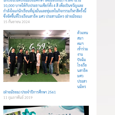
10,000 บาทให้กับประธานเชียร์ทั้ง 4 สี เพื่อเป็นขวัญและ
กำลังใจแก่นักเรียนที่มุ่งมั่นและทุ่มเทในกิจกรรมกีฬาสีครั้งนี้
ซึ่งจัดขึ้นที่โรงเรียนสาธิต มศว ประสานมิตร (ฝ่ายมัธยม)
15 กันยายน 2024
ตัวแทน
สมา
คมฯ
เข้าร่วม
งาน
ปัจฉิม
โรงเรีย
นสาธิต
มศว
ประสา
นมิตร
(ฝ่ายมัธยม) ประจำปีการศึกษา 2561
11 กุมภาพันธ์ 2019