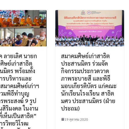
ัค ลายเลิศ นายก
สมาคมศิษย์เก่าสาธิต
ิษย์เก่าสาธิต
ประสานมิตร ร่วมจัด
มิตร พร้อมทั้ง
กิจกรรมประกวดวาด
ารบริหารและ
ภาพระบายสี และพิธี
สมาคมศิษย์เก่าฯ
มอบเกียรติบัตร แก่คณะ
ร่วมพิธีทำบุญ
นักเรียนโรงเรียน สาธิต
รพระสงฆ์ 9 รูป
มศว ประสานมิตร (ฝ่าย
ป็นสิริมงคล ในงาน
ประถม)
ี่เห็นเป็นสาธิต”
19 ตุลาคม 2020
ารวิทยวิโรฒ