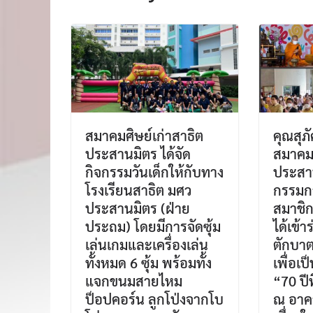
สมาคมศิษย์เก่าสาธิต
คุณสุภ
ประสานมิตร ได้จัด
สมาคมศ
กิจกรรมวันเด็กให้กับทาง
ประสาน
โรงเรียนสาธิต มศว
กรรมก
ประสานมิตร (ฝ่าย
สมาชิก
ประถม) โดยมีการจัดซุ้ม
ได้เข้า
เล่นเกมและเครื่องเล่น
ตักบาต
ทั้งหมด 6 ซุ้ม พร้อมทั้ง
เพื่อเ
แจกขนมสายไหม
“70 ปีท
ป็อปคอร์น ลูกโป่งจากโบ
ณ อาค