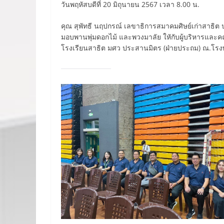
วันพฤหัสบดีที่ 20 มิถุนายน 2567 เวลา 8.00 น.
คุณ สุพัทธี นฤปกรณ์ เลขาธิการสมาคมศิษย์เก่าสาธิต
มอบพานพุ่มดอกไม้ และพวงมาลัย ใหักับผู้บริหารและคณ
โรงเรียนสาธิต มศว ประสานมิตร (ฝ่ายประถม) ณ.โรง