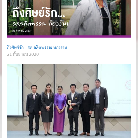
ถึงศิษย์รัก… รศ.ลลิตพรรณ ทองงาม
21 กันยายน 2020